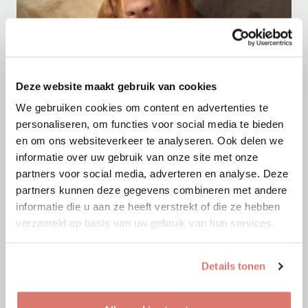
Adoptie
08-08-2026
Woozles
Deze website maakt gebruik van cookies
Beringen
We gebruiken cookies om content en advertenties te
personaliseren, om functies voor social media te bieden
en om ons websiteverkeer te analyseren. Ook delen we
informatie over uw gebruik van onze site met onze
partners voor social media, adverteren en analyse. Deze
partners kunnen deze gegevens combineren met andere
informatie die u aan ze heeft verstrekt of die ze hebben
verzameld op basis van uw gebruik van hun services.
Details tonen