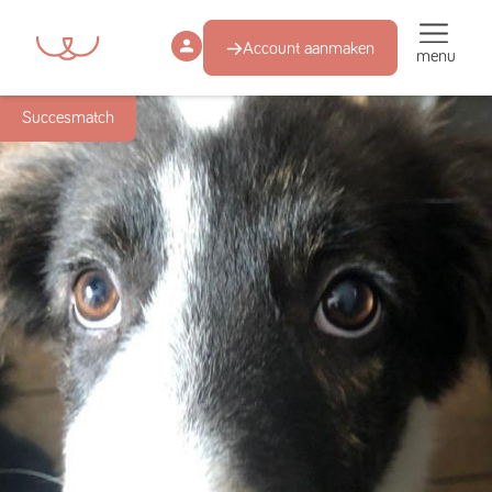
Account aanmaken
menu
Succesmatch