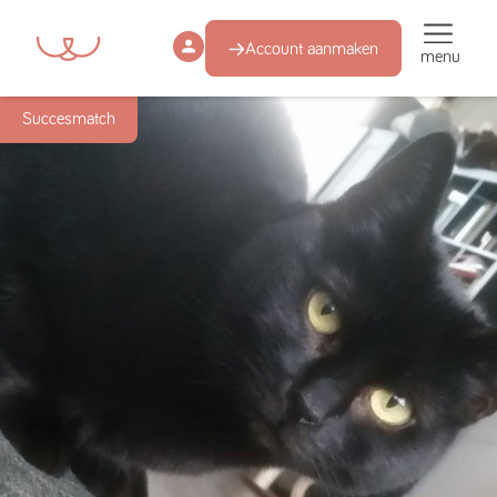
Account aanmaken
menu
Succesmatch