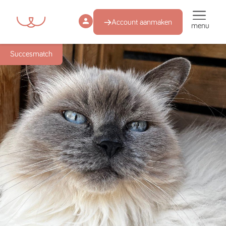
Account aanmaken
menu
Succesmatch