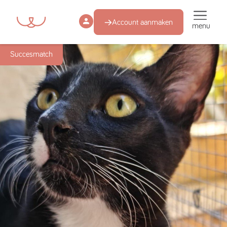
Account aanmaken
menu
Succesmatch