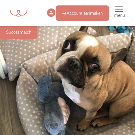
Account aanmaken
menu
Succesmatch