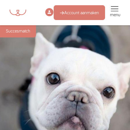
Account aanmaken
menu
Succesmatch