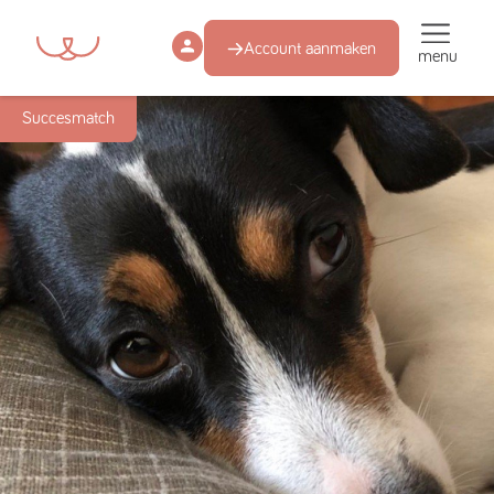
Account aanmaken
menu
Succesmatch