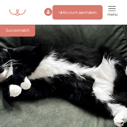
Account aanmaken
menu
Succesmatch