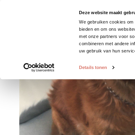
Zoek huisdier
Plaats huis
Deze website maakt gebru
We gebruiken cookies om c
bieden en om ons websitev
met onze partners voor so
combineren met andere inf
uw gebruik van hun servic
Details tonen