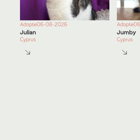
Adoptie
06-08-2026
Adoptie
06
Julian
Jumby
Cyprus
Cyprus