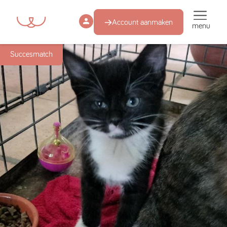
Account aanmaken
menu
Succesmatch