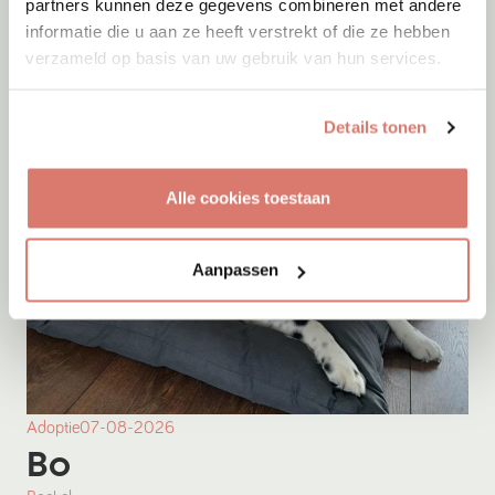
partners kunnen deze gegevens combineren met andere
informatie die u aan ze heeft verstrekt of die ze hebben
Onesti
verzameld op basis van uw gebruik van hun services.
Details tonen
Alle cookies toestaan
Aanpassen
Adoptie
07-08-2026
Bo