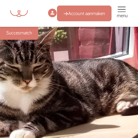
Account aanmaken
menu
Succesmatch