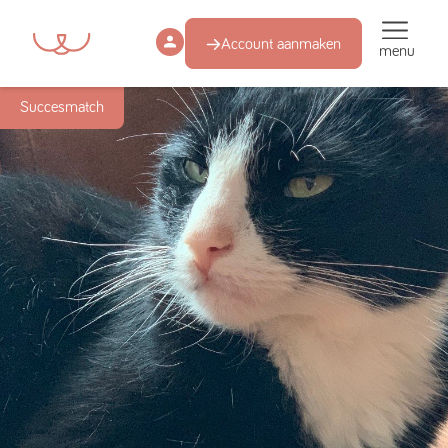
Account aanmaken
menu
Succesmatch