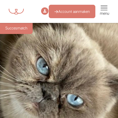
Account aanmaken
menu
Succesmatch