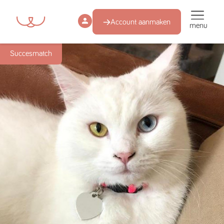
Account aanmaken
menu
Succesmatch