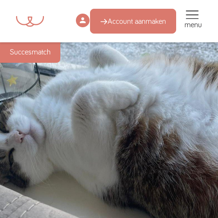
Account aanmaken
menu
Succesmatch