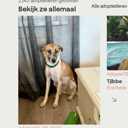
2243
adoptiedieren
gevonden
Alle
adoptiedieren
Bekijk ze allemaal
Adoptie
09
Tjibbe
Enschede