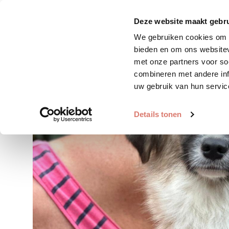
Zoek huisdier
Plaats huis
Deze website maakt gebru
We gebruiken cookies om c
bieden en om ons websitev
met onze partners voor so
combineren met andere inf
uw gebruik van hun servic
Details tonen