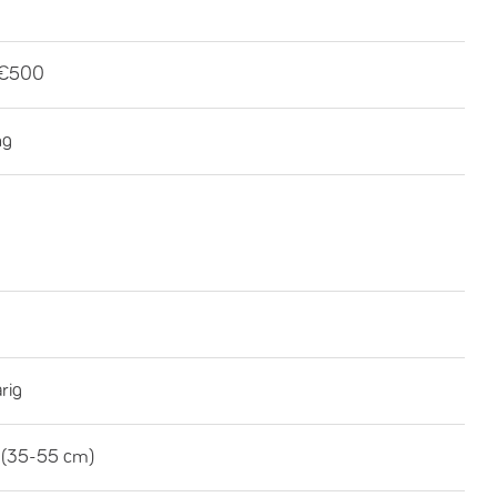
-€500
ng
rig
 (35-55 cm)