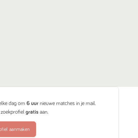
elke dag om
6 uur
nieuwe matches in je mail.
zoekprofiel
gratis
aan.
ofiel aanmaken