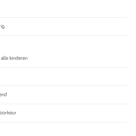
rig
 alle kinderen
end
oorkeur