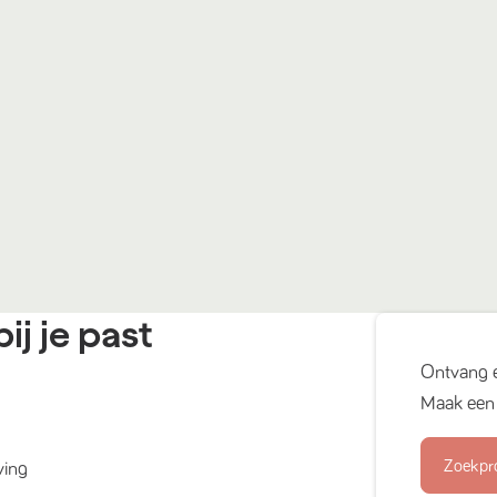
ij je past
Ontvang 
Maak een 
Zoekpr
ving