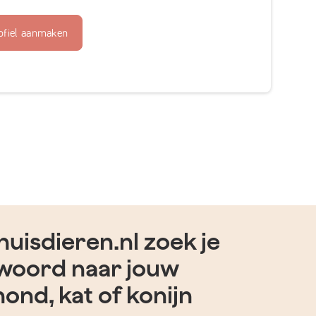
ofiel aanmaken
uisdieren.nl zoek je
woord naar jouw
hond, kat of konijn