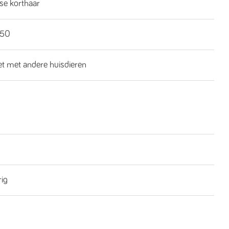
se korthaar
€50
iet met andere huisdieren
rig