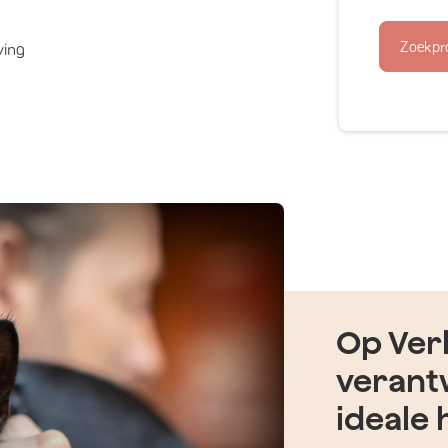
Zoekpr
ving
Op Verh
verant
ideale 