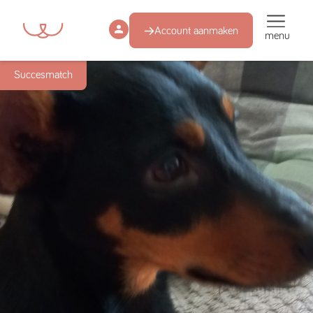
Account aanmaken
menu
Succesmatch