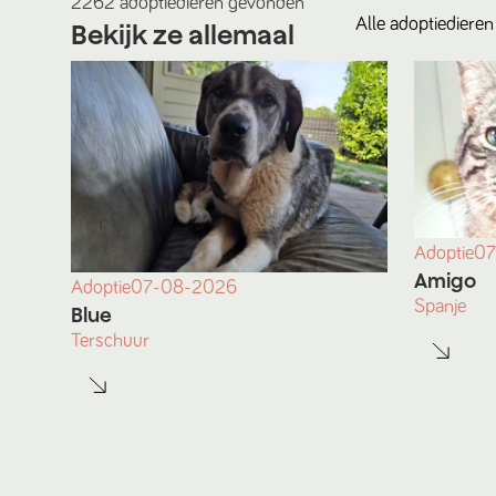
2262
adoptiedieren
gevonden
Alle
adoptiedieren
Bekijk ze allemaal
Adoptie
07
Amigo
Adoptie
07-08-2026
Spanje
Blue
Terschuur