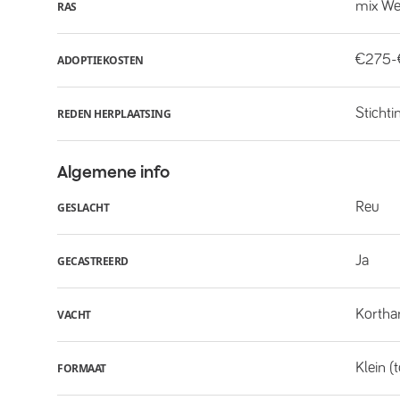
mix Wes
RAS
€275
ADOPTIEKOSTEN
Stichti
REDEN HERPLAATSING
Algemene info
Reu
GESLACHT
Ja
GECASTREERD
Kortha
VACHT
Klein (
FORMAAT