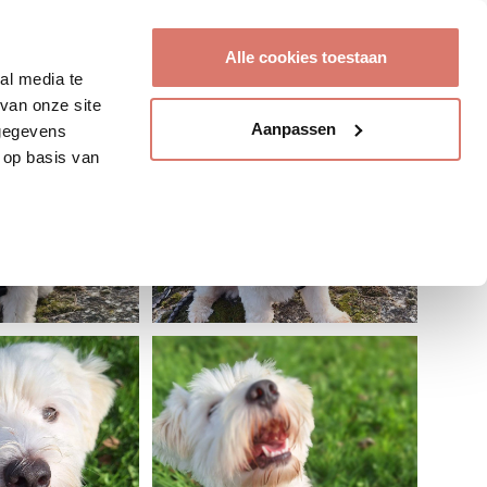
Account aanmaken
Alle cookies toestaan
al media te
van onze site
Aanpassen
 gegevens
 op basis van