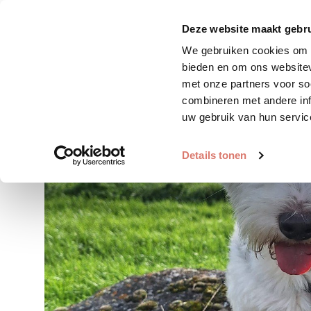
Zoek huisdier
Plaats huis
Deze website maakt gebru
We gebruiken cookies om c
bieden en om ons websitev
met onze partners voor so
combineren met andere inf
uw gebruik van hun servic
Details tonen