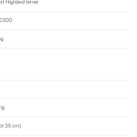
t Highland terrier
-€500
ng
rig
tot 35 cm)