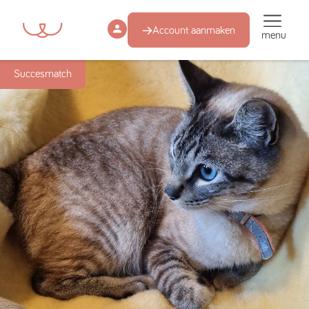
Account aanmaken
menu
Succesmatch