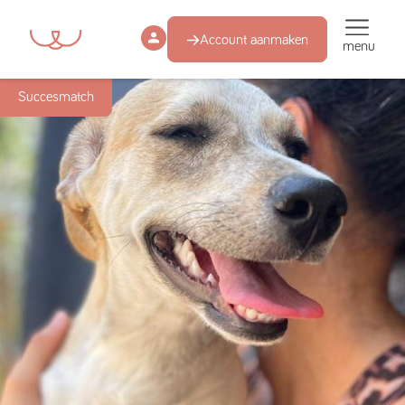
Account aanmaken
menu
Succesmatch