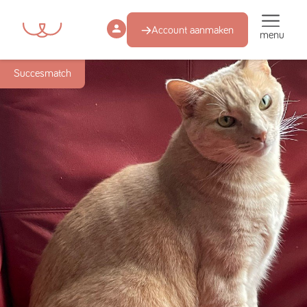
Account aanmaken
menu
Succesmatch