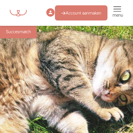
Account aanmaken
menu
Succesmatch