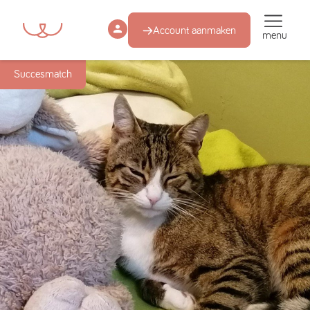
Account aanmaken
menu
Succesmatch