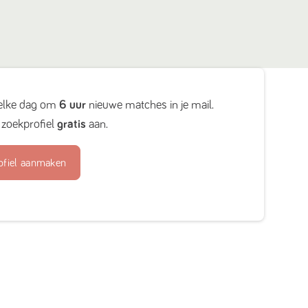
elke dag om
6 uur
nieuwe matches in je mail.
zoekprofiel
gratis
aan.
ofiel aanmaken