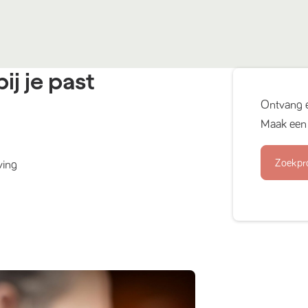
ij je past
Ontvang 
Maak een 
Zoekpr
ving