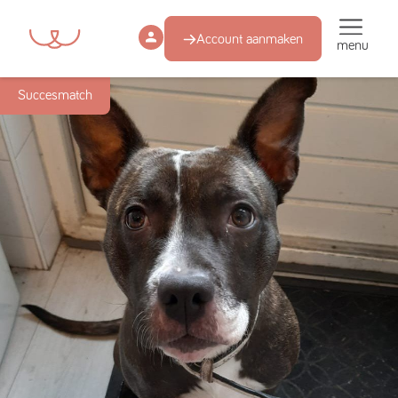
Account aanmaken
menu
Succesmatch