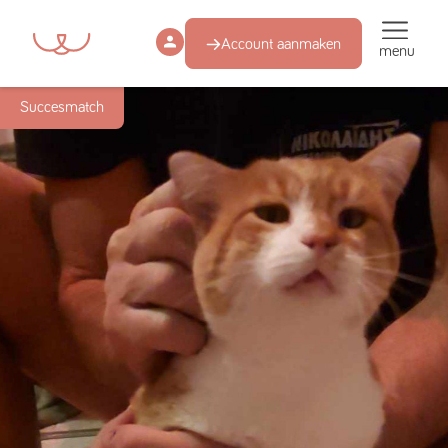
Account aanmaken
menu
Succesmatch