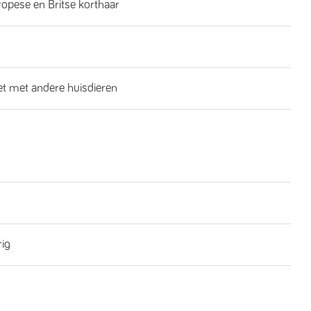
ropese en Britse korthaar
iet met andere huisdieren
rig