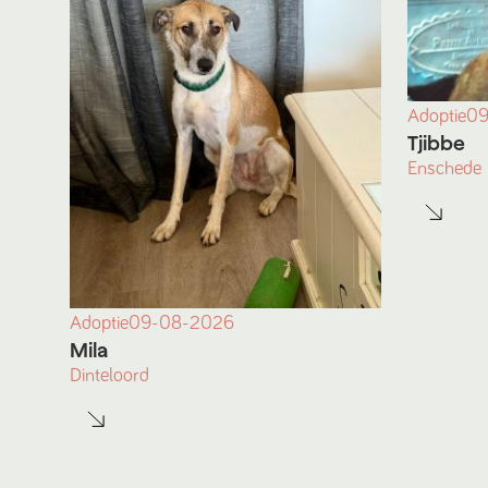
Adoptie
09
Tjibbe
Enschede
Adoptie
09-08-2026
Mila
Dinteloord