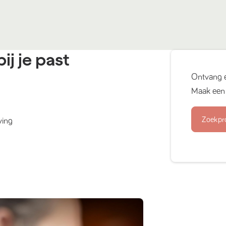
ij je past
Ontvang 
Maak een 
Zoekpr
ving