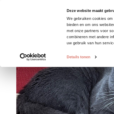
Zoek huisdier
Plaats huis
Deze website maakt gebru
We gebruiken cookies om c
bieden en om ons websitev
met onze partners voor so
combineren met andere inf
uw gebruik van hun servic
Details tonen