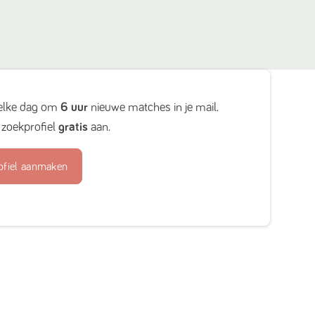
elke dag om
6 uur
nieuwe matches in je mail.
zoekprofiel
gratis
aan.
ofiel aanmaken