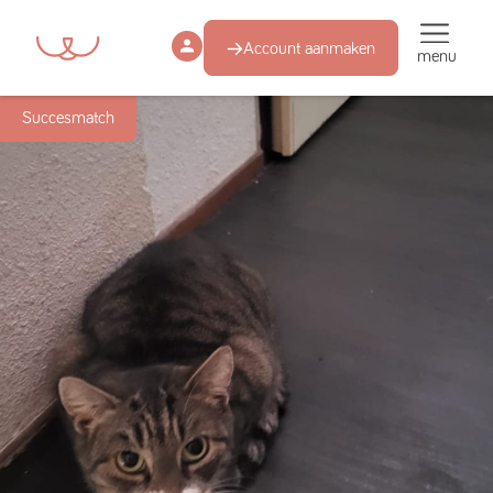
Account aanmaken
menu
Succesmatch