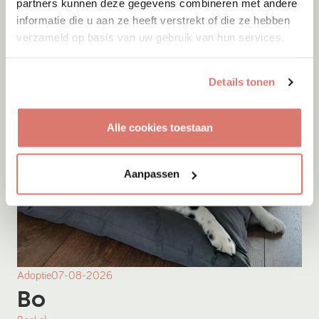
partners kunnen deze gegevens combineren met andere
informatie die u aan ze heeft verstrekt of die ze hebben
Onesti
verzameld op basis van uw gebruik van hun services.
Details tonen
Alle cookies toestaan
Aanpassen
Adoptie
07-08-2026
Bo