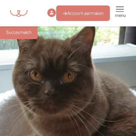
Account aanmaken
menu
Succesmatch