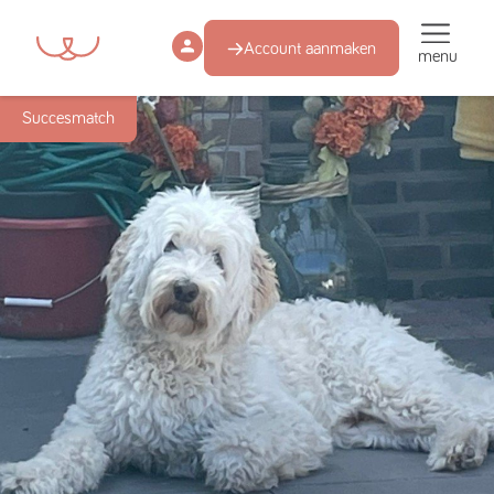
Account aanmaken
menu
Succesmatch