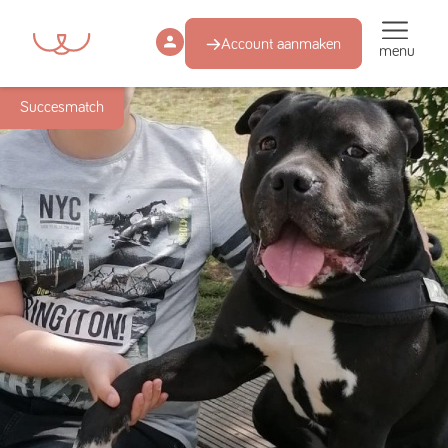
Account aanmaken
menu
Succesmatch