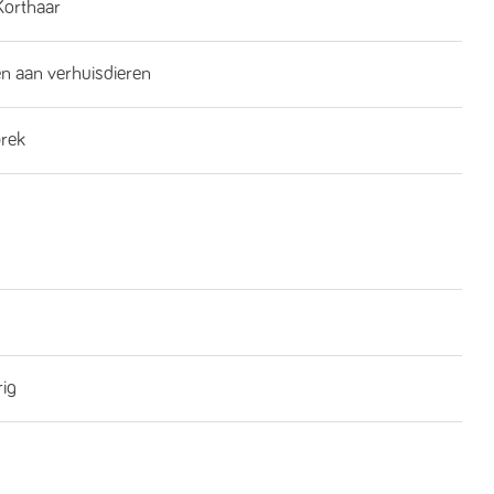
Korthaar
n aan verhuisdieren
brek
rig