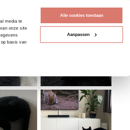
Account aanmaken
Alle cookies toestaan
al media te
van onze site
Aanpassen
 gegevens
 op basis van