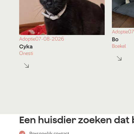
Adoptie
07
Bo
Adoptie
07-08-2026
Cyka
Boekel
Onesti
Een huisdier zoeken dat b
Persoonlijk contact