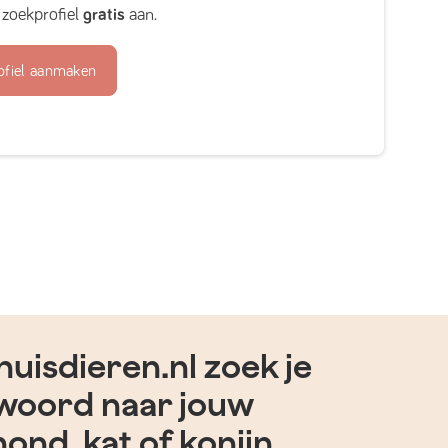
zoekprofiel
gratis
aan.
ofiel aanmaken
uisdieren.nl zoek je
woord naar jouw
hond, kat of konijn