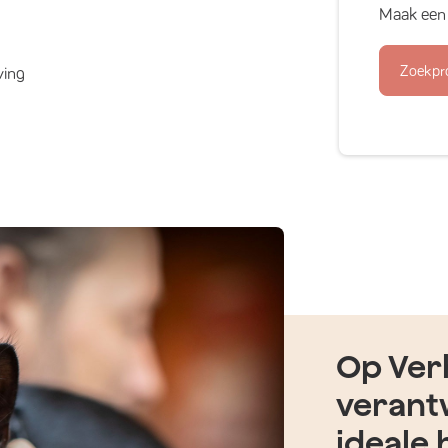
Maak een 
Zoekpr
ving
Op Verh
verant
ideale 