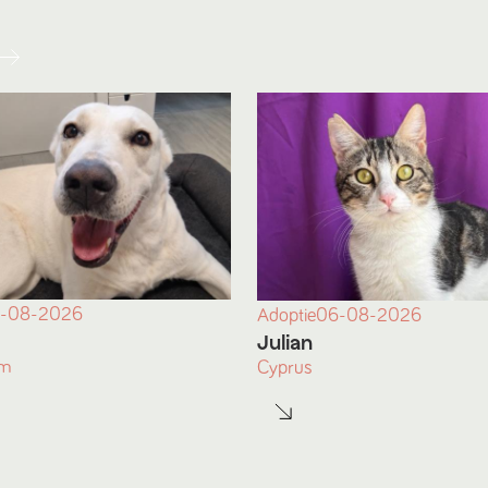
-08-2026
Adoptie
06-08-2026
Julian
am
Cyprus