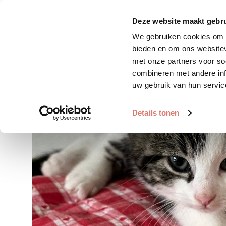
Zoek huisdier
Plaats huis
Deze website maakt gebru
We gebruiken cookies om c
bieden en om ons websitev
met onze partners voor so
combineren met andere inf
uw gebruik van hun servic
Details tonen