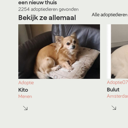
een nieuw thuis
2254
adoptiedieren
gevonden
Alle
adoptiedieren
Bekijk ze allemaal
Adoptie
07
Adoptie
Bulut
Kito
Amsterd
Menen