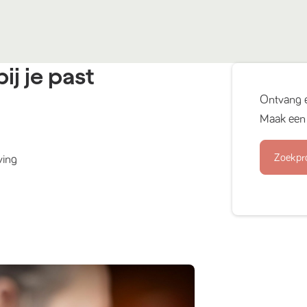
ij je past
Ontvang 
Maak een 
Zoekpr
ving