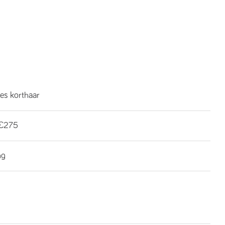
es korthaar
€275
ng