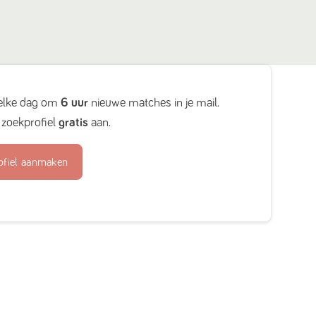
elke dag om
6 uur
nieuwe matches in je mail.
zoekprofiel
gratis
aan.
ofiel aanmaken