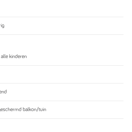
rig
 alle kinderen
end
geschermd balkon/tuin