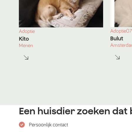
Adoptie
07
Adoptie
Bulut
Kito
Amsterd
Menen
Een huisdier zoeken dat b
Persoonlijk contact