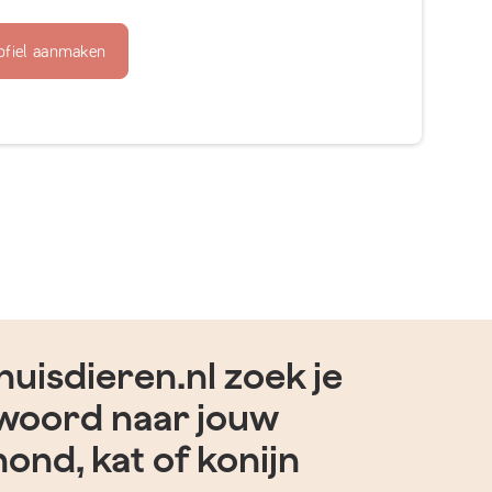
ofiel aanmaken
uisdieren.nl zoek je
woord naar jouw
hond, kat of konijn