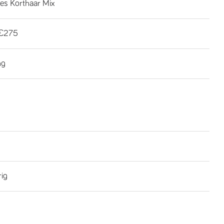
es Korthaar Mix
€275
ng
rig