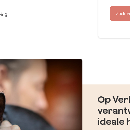
Zoekpr
ving
Op Verh
verant
ideale 