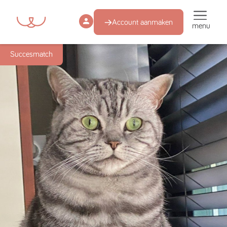
Account aanmaken
menu
Succesmatch