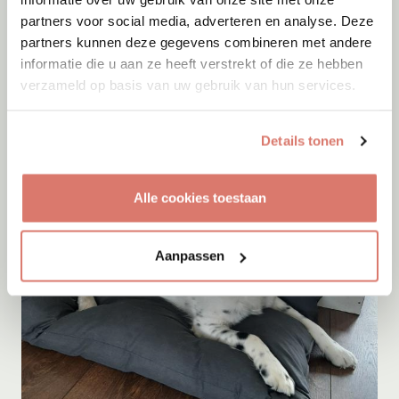
partners voor social media, adverteren en analyse. Deze
partners kunnen deze gegevens combineren met andere
Adoptie
07-08-2026
informatie die u aan ze heeft verstrekt of die ze hebben
Cyka
verzameld op basis van uw gebruik van hun services.
Onesti
Details tonen
Alle cookies toestaan
Aanpassen