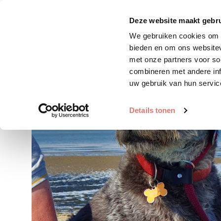
Zoek huisdier
Plaats huis
Deze website maakt gebru
We gebruiken cookies om c
bieden en om ons websitev
met onze partners voor so
combineren met andere inf
uw gebruik van hun servic
Details tonen