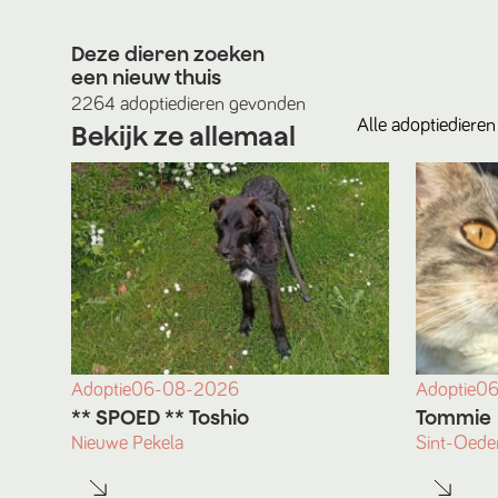
Deze dieren zoeken
een nieuw thuis
2264
adoptiedieren
gevonden
Alle
adoptiedieren
Bekijk ze allemaal
Adoptie
06-08-2026
Adoptie
06
** SPOED ** Toshio
Tommie
Nieuwe Pekela
Sint-Oede