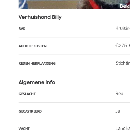
Verhuishond
Billy
Kruisi
RAS
€275
ADOPTIEKOSTEN
Stichti
REDEN HERPLAATSING
Algemene info
Reu
GESLACHT
Ja
GECASTREERD
Langha
VACHT