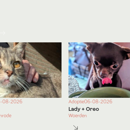
-08-2026
Adoptie
06-08-2026
Lady
+ Oreo
nrode
Woerden