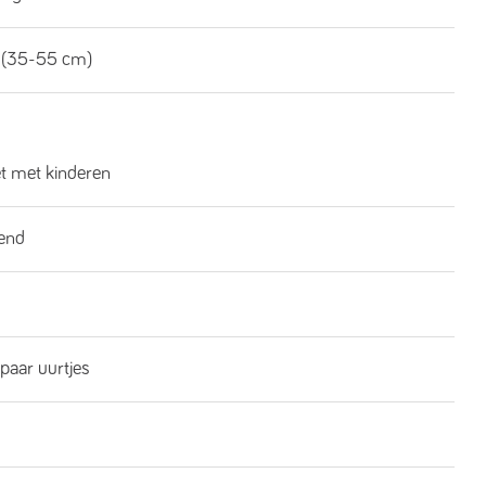
 (35-55 cm)
et met kinderen
end
 paar uurtjes