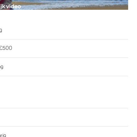
ng
-€500
ng
rig