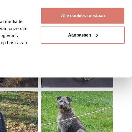
Account aanmaken
Alle cookies toestaan
al media te
van onze site
Aanpassen
 gegevens
 op basis van