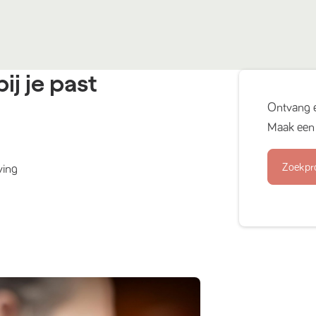
ij je past
Ontvang 
Maak een 
Zoekpr
ving