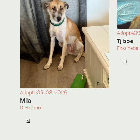
Adoptie
09
Tjibbe
Enschede
Adoptie
09-08-2026
Mila
Dinteloord