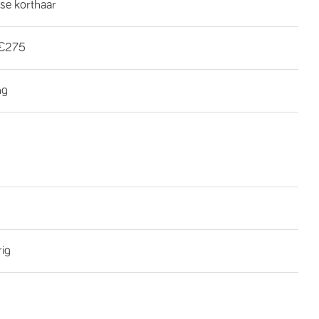
se korthaar
€275
ng
rig