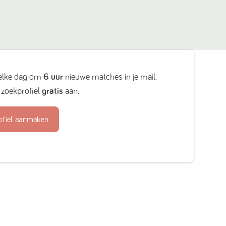
elke dag om
6 uur
nieuwe matches in je mail.
zoekprofiel
gratis
aan.
ofiel aanmaken