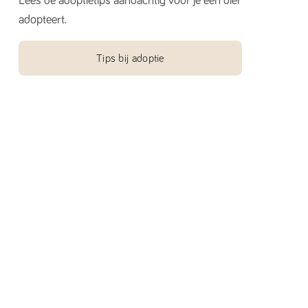
Lees de adoptietips aandachtig voor je een dier
adopteert.
Tips bij adoptie