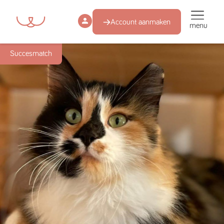
Account aanmaken
menu
Succesmatch