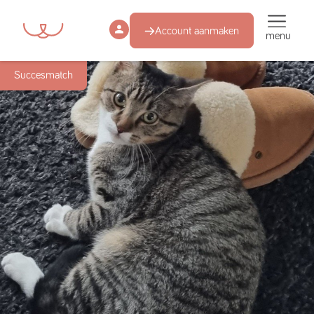
Account aanmaken
menu
Succesmatch