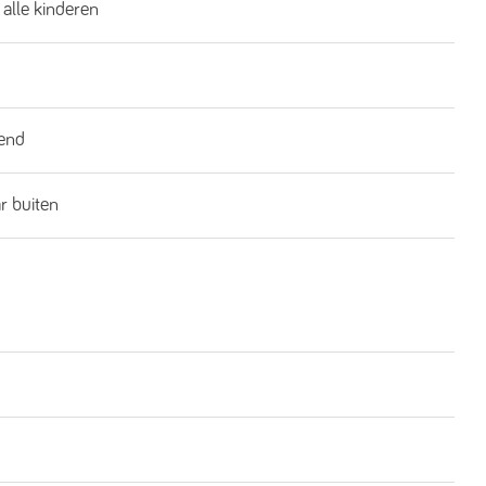
 alle kinderen
end
ar buiten