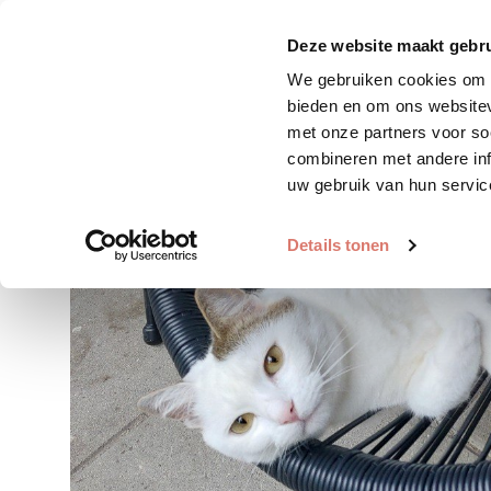
Zoek huisdier
Plaats huis
Deze website maakt gebru
We gebruiken cookies om c
bieden en om ons websitev
met onze partners voor so
combineren met andere inf
uw gebruik van hun servic
Details tonen