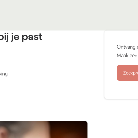
ij je past
Ontvang 
Maak een 
Zoekpr
ving