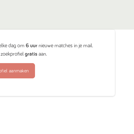
elke dag om
6 uur
nieuwe matches in je mail.
zoekprofiel
gratis
aan.
ofiel aanmaken