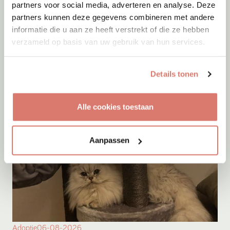
partners voor social media, adverteren en analyse. Deze
Adoptie
06-08-2026
partners kunnen deze gegevens combineren met andere
Maan
+ Frenkie
informatie die u aan ze heeft verstrekt of die ze hebben
verzameld op basis van uw gebruik van hun services.
Rozenburg
Details tonen
Alle cookies toestaan
Aanpassen
Adoptie
06-08-2026