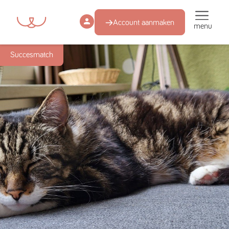
Account aanmaken
menu
Succesmatch