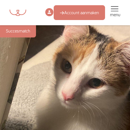
Account aanmaken
menu
Succesmatch