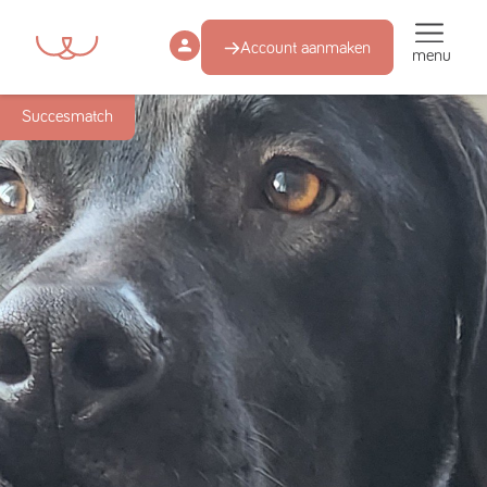
Account aanmaken
menu
Succesmatch