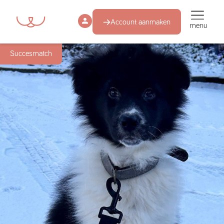
Account aanmaken
menu
Succesmatch