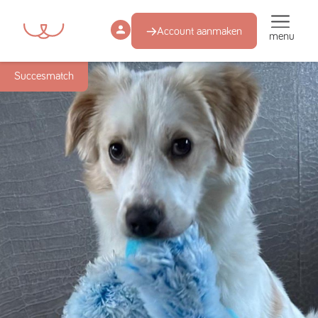
Account aanmaken
menu
Succesmatch