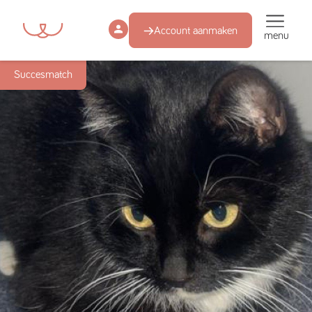
Account aanmaken
menu
Succesmatch