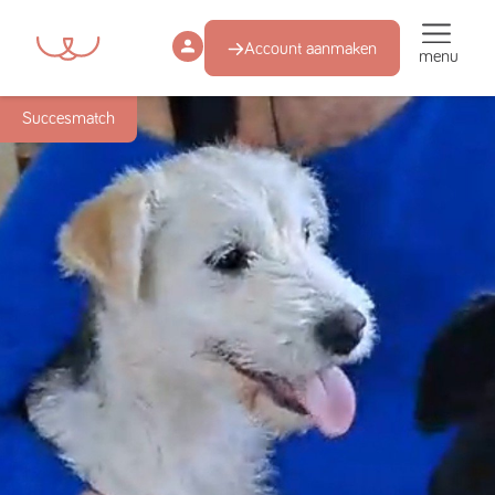
Account aanmaken
menu
Succesmatch