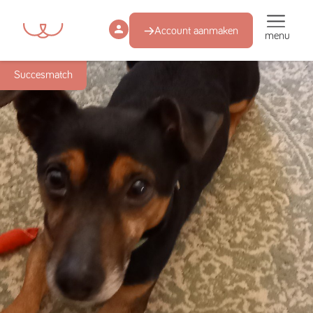
Account aanmaken
menu
Succesmatch